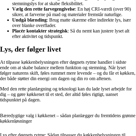
stemningslys for at skabe fleksibilitet.
Vælg den rette farvegengivelse
: En høj CRI-værdi (over 90)
sikrer, at farverne på mad og materialer fremstår naturlige.
Undgå blænding
: Brug matte skærme eller indirekte lys, især
over blanke overflader.
Placér kontakter strategisk
: Så du nemt kan justere lyset alt
efter aktivitet og tidspunkt.
Lys, der følger livet
At tilpasse køkkenbelysningen efter døgnets rytme handler i sidste
ende om at skabe balance mellem funktion og stemning. Når lyset
følger naturens skift, føles rummet mere levende – og du får et køkken,
der både støtter din energi om dagen og din ro om aftenen.
Med den rette planlægning og teknologi kan du lade lyset arbejde for
dig – og gøre køkkenet til et sted, der altid føles rigtigt, uanset
tidspunktet på dagen.
Bæredygtige valg i køkkenet – sådan planlægger du fremtidens grønne
køkkenløsninger
Lys efter døgnets rytme: Sådan tilpasser du køkkenbelysningen til