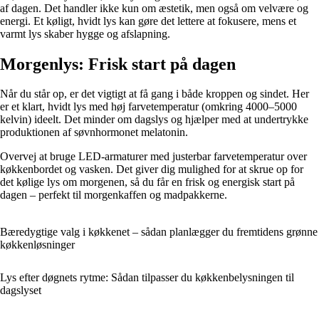
af dagen. Det handler ikke kun om æstetik, men også om velvære og
energi. Et køligt, hvidt lys kan gøre det lettere at fokusere, mens et
varmt lys skaber hygge og afslapning.
Morgenlys: Frisk start på dagen
Når du står op, er det vigtigt at få gang i både kroppen og sindet. Her
er et klart, hvidt lys med høj farvetemperatur (omkring 4000–5000
kelvin) ideelt. Det minder om dagslys og hjælper med at undertrykke
produktionen af søvnhormonet melatonin.
Overvej at bruge LED-armaturer med justerbar farvetemperatur over
køkkenbordet og vasken. Det giver dig mulighed for at skrue op for
det kølige lys om morgenen, så du får en frisk og energisk start på
dagen – perfekt til morgenkaffen og madpakkerne.
Bæredygtige valg i køkkenet – sådan planlægger du fremtidens grønne
køkkenløsninger
Lys efter døgnets rytme: Sådan tilpasser du køkkenbelysningen til
dagslyset