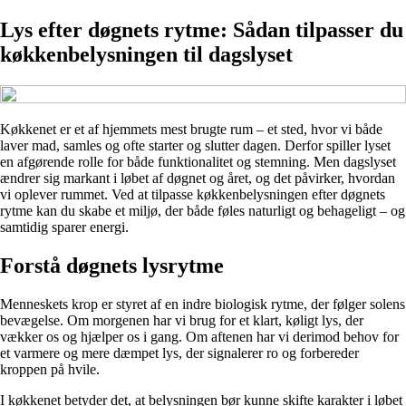
Lys efter døgnets rytme: Sådan tilpasser du
køkkenbelysningen til dagslyset
Køkkenet er et af hjemmets mest brugte rum – et sted, hvor vi både
laver mad, samles og ofte starter og slutter dagen. Derfor spiller lyset
en afgørende rolle for både funktionalitet og stemning. Men dagslyset
ændrer sig markant i løbet af døgnet og året, og det påvirker, hvordan
vi oplever rummet. Ved at tilpasse køkkenbelysningen efter døgnets
rytme kan du skabe et miljø, der både føles naturligt og behageligt – og
samtidig sparer energi.
Forstå døgnets lysrytme
Menneskets krop er styret af en indre biologisk rytme, der følger solens
bevægelse. Om morgenen har vi brug for et klart, køligt lys, der
vækker os og hjælper os i gang. Om aftenen har vi derimod behov for
et varmere og mere dæmpet lys, der signalerer ro og forbereder
kroppen på hvile.
I køkkenet betyder det, at belysningen bør kunne skifte karakter i løbet