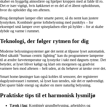
skaber en hyggelig atmosfære og hjælper kroppen med at falde til ro.
Det er især vigtigt, hvis køkkenet er en del af et åbent opholdsrum,
hvor du opholder dig om aftenen.
Brug dæmpbare lamper eller smarte pærer, så du nemt kan justere
lysstyrken. Kombinér gerne loftsbelysning med punktlys – for
eksempel små lamper over spisepladsen eller på hylder – for at skabe
dybde og varme i rummet.
Teknologi, der følger rytmen for dig
Moderne belysningssystemer gør det nemt at tilpasse lyset automatisk.
Med såkaldt “human centric lighting” kan du programmere lamperne
til at ændre farvetemperatur og lysstyrke i takt med døgnets rytme. Det
betyder, at lyset bliver køligt og klart om morgenen og gradvist
varmere hen mod aftenen – helt uden, at du behøver at tænke over det.
Smart home-løsninger kan også kobles til sensorer, der registrerer
dagslysniveauet i rummet, så lyset kun tændes, når det er nødvendigt.
Det sparer både energi og skaber en mere naturlig belysning.
Praktiske tips til et harmonisk lysmiljø
Tænk i lag
: Kombinér grundbelysning, arbejdslys og