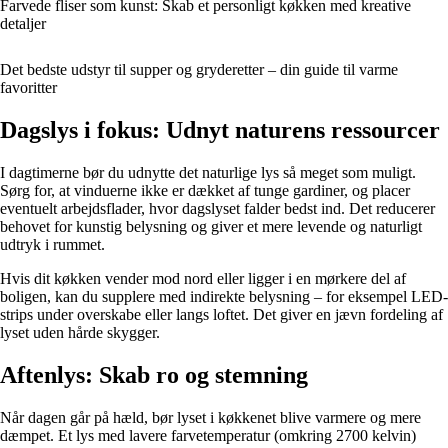
Farvede fliser som kunst: Skab et personligt køkken med kreative
detaljer
Det bedste udstyr til supper og gryderetter – din guide til varme
favoritter
Dagslys i fokus: Udnyt naturens ressourcer
I dagtimerne bør du udnytte det naturlige lys så meget som muligt.
Sørg for, at vinduerne ikke er dækket af tunge gardiner, og placer
eventuelt arbejdsflader, hvor dagslyset falder bedst ind. Det reducerer
behovet for kunstig belysning og giver et mere levende og naturligt
udtryk i rummet.
Hvis dit køkken vender mod nord eller ligger i en mørkere del af
boligen, kan du supplere med indirekte belysning – for eksempel LED-
strips under overskabe eller langs loftet. Det giver en jævn fordeling af
lyset uden hårde skygger.
Aftenlys: Skab ro og stemning
Når dagen går på hæld, bør lyset i køkkenet blive varmere og mere
dæmpet. Et lys med lavere farvetemperatur (omkring 2700 kelvin)