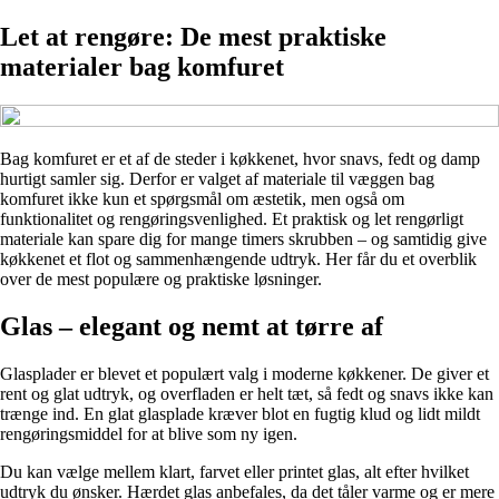
Let at rengøre: De mest praktiske
materialer bag komfuret
Bag komfuret er et af de steder i køkkenet, hvor snavs, fedt og damp
hurtigt samler sig. Derfor er valget af materiale til væggen bag
komfuret ikke kun et spørgsmål om æstetik, men også om
funktionalitet og rengøringsvenlighed. Et praktisk og let rengørligt
materiale kan spare dig for mange timers skrubben – og samtidig give
køkkenet et flot og sammenhængende udtryk. Her får du et overblik
over de mest populære og praktiske løsninger.
Glas – elegant og nemt at tørre af
Glasplader er blevet et populært valg i moderne køkkener. De giver et
rent og glat udtryk, og overfladen er helt tæt, så fedt og snavs ikke kan
trænge ind. En glat glasplade kræver blot en fugtig klud og lidt mildt
rengøringsmiddel for at blive som ny igen.
Du kan vælge mellem klart, farvet eller printet glas, alt efter hvilket
udtryk du ønsker. Hærdet glas anbefales, da det tåler varme og er mere