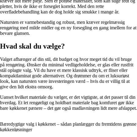
kræver lidt mere pleje. Sten er porøse materialer, som kan suge fedt og
pletter, hvis de ikke er forseglet korrekt. Med den rette
overfladebehandling kan de dog holde sig smukke i mange år.
Natursten er varmebestandig og robust, men kræver regelmæssig
rengøring med milde midler og en ny forsegling en gang imellem for at
bevare glansen.
Hvad skal du vælge?
Valget afhænger af din stil, dit budget og hvor meget tid du vil bruge
på rengøring. Ønsker du minimal vedligeholdelse, er glas eller rustfrit
stål oplagte valg. Vil du have et mere klassisk udtryk, er fliser eller
kompaktlaminat gode alternativer. Og drømmer du om et luksuriøst
look, kan natursten være investeringen værd – hvis du er villig til at
give den lidt ekstra omsorg.
Uanset hvilket materiale du vælger, er det vigtigste, at det passer til din
hverdag. Et let rengørligt og holdbart materiale bag komfuret gør ikke
bare køkkenet pænere – det gør også madlavningen lidt mere afslappet.
Bæredygtige valg i køkkenet – sådan planlægger du fremtidens grønne
køkkenløsninger