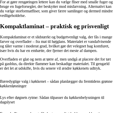
For at gøre rengøringen lettere kan du vælge fliser med smalle fuger og
bruge en fugeforsegler, der beskytter mod misfarvning. Alternativt kan
du vælge storformatfliser, som giver færre samlinger og dermed mindre
vedligeholdelse.
Kompaktlaminat – praktisk og prisvenligt
Kompaktlaminat er et slidstærkt og budgetvenligt valg, der fås i mange
farver og overflader – fra mat til højglans. Materialet er vandafvisende
og tåler varme i moderat grad, hvilket gør det velegnet bag komfuret,
især hvis du har en emhætte, der fjerner det meste af dampen.
Overfladen er glat og nem at tørre af, men undgå at placere det for tæt
på gasblus, da direkte flammer kan beskadige materialet. Til gengæld
er det let at udskifte, hvis du senere vil ændre køkkenets udtryk.
Bæredygtige valg i køkkenet – sådan planlægger du fremtidens grønne
køkkenløsninger
Lys efter døgnets rytme: Sådan tilpasser du køkkenbelysningen til
dagslyset