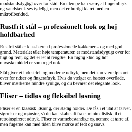
modstandsdygtigt over for stød. En ulempe kan være, at fingeraftryk
og vandstænk ses tydeligt, men det er hurtigt klaret med en
mikrofiberklud.
Rustfrit stål – professionelt look og høj
holdbarhed
Rustfrit stål er klassikeren i professionelle køkkener – og med god
grund. Materialet tåler høje temperaturer, er modstandsdygtigt over for
fugt og fedt, og det er let at rengøre. En fugtig klud og lidt
opvaskemiddel er som regel nok.
Stål giver et industrielt og moderne udtryk, men det kan være følsomt
over for ridser og fingeraftryk. Hvis du vælger en børstet overflade,
bliver mærkerne mindre synlige, og du bevarer det elegante look.
Fliser – tidløs og fleksibel løsning
Fliser er en klassisk løsning, der stadig holder. De fås i et utal af farver,
størrelser og mønstre, så du kan skabe alt fra et minimalistisk til et
retroinspireret udtryk. Fliser er varmebestandige og nemme at tørre af,
men fugerne kan med tiden blive mørke af fedt og snavs.