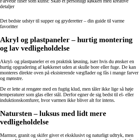
Farvede fliser som kunst: Skab et personligt køkken med kreative
detaljer
Det bedste udstyr til supper og gryderetter – din guide til varme
favoritter
Akryl og plastpaneler – hurtig montering
og lav vedligeholdelse
Akryl- og plastpaneler er en praktisk løsning, især hvis du ønsker en
hurtig opgradering af køkkenet uden at skulle bore eller fuge. De kan
monteres direkte oven på eksisterende vægflader og fås i mange farver
og mønstre.
De er lette at rengøre med en fugtig klud, men tåler ikke lige så høje
temperaturer som glas eller stål. Derfor egner de sig bedst til el- eller
induktionskomfurer, hvor varmen ikke bliver alt for intens.
Natursten – luksus med lidt mere
vedligeholdelse
Marmor, granit og skifer giver et eksklusivt og naturligt udtryk, men